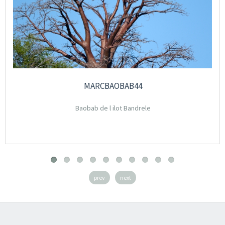
MARCBAOBAB44
Baobab de l ilot Bandrele
prev
next