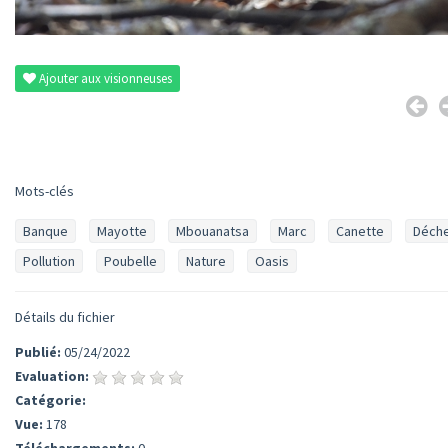
Ajouter aux visionneuses
Mots-clés
Banque
Mayotte
Mbouanatsa
Marc
Canette
Déch
Pollution
Poubelle
Nature
Oasis
Détails du fichier
Publié:
05/24/2022
Evaluation:
Catégorie:
Vue:
178