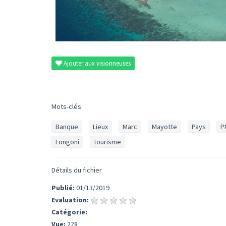
Ajouter aux visionneuses
Mots-clés
Banque
Lieux
Marc
Mayotte
Pays
P
Longoni
tourisme
Détails du fichier
Publié:
01/13/2019
Evaluation:
Catégorie:
Vue:
228