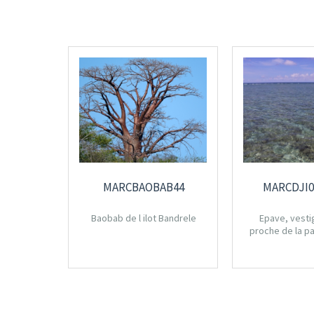
MARCBAOBAB44
MARCDJI0
Baobab de l ilot Bandrele
Epave, vesti
proche de la p