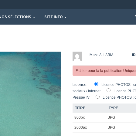
NOS SÉLECTIONS
SITE INFO
Marc ALLARIA
ID
Fichier pour la la publication Uniqu
Licence:
Licence PHOTOS : c
sociaux / Internet
Licence PHOT
Presse/TV
Licence PHOTOS : 
TITRE
TYPE
800px
JPG
2000px
JPG