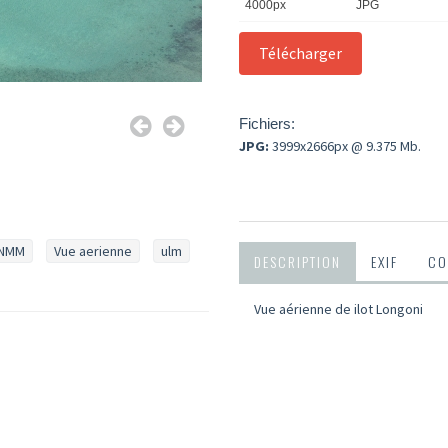
4000px
JPG
Fichiers:
JPG:
3999x2666px @ 9.375 Mb.
NMM
Vue aerienne
ulm
DESCRIPTION
EXIF
CO
Vue aérienne de ilot Longoni