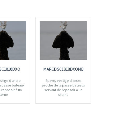
SC1818DXO
MARCDSC1818DXONB
MAR
stige d ancre
Epave, vestige d ancre
Epave,
a passe bateaux
proche de la passe bateaux
proche d
 reposoir à un
servant de reposoir à un
servant
terne
sterne