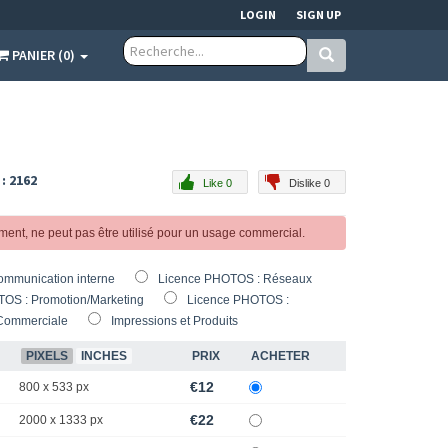
LOGIN
SIGN UP
PANIER (0)
 : 2162
Like 0
Dislike 0
ement, ne peut pas être utilisé pour un usage commercial.
ommunication interne
Licence PHOTOS : Réseaux
OS : Promotion/Marketing
Licence PHOTOS :
Commerciale
Impressions et Produits
PIXELS
INCHES
PRIX
ACHETER
€12
800 x 533 px
€22
2000 x 1333 px