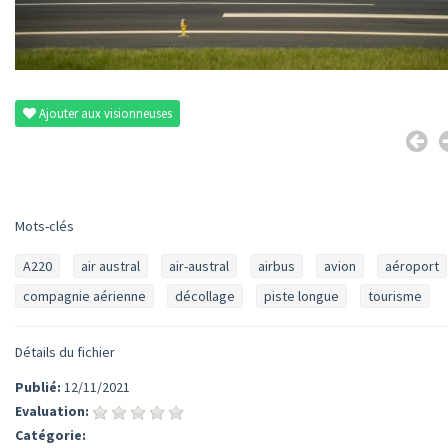
Ajouter aux visionneuses
Mots-clés
A220
air austral
air-austral
airbus
avion
aéroport
compagnie aérienne
décollage
piste longue
tourisme
Détails du fichier
Publié:
12/11/2021
Evaluation:
Catégorie: