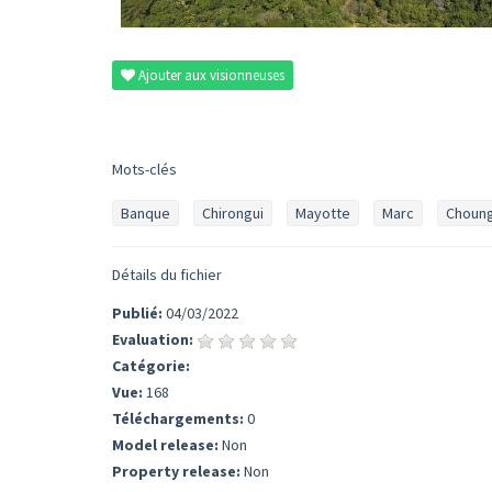
Ajouter aux visionneuses
Mots-clés
Banque
Chirongui
Mayotte
Marc
Choung
Détails du fichier
Publié:
04/03/2022
Evaluation:
Catégorie:
Vue:
168
Téléchargements:
0
Model release:
Non
Property release:
Non