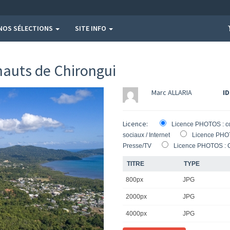
NOS SÉLECTIONS
SITE INFO
auts de Chirongui
Marc ALLARIA
ID
Licence:
Licence PHOTOS : c
sociaux / Internet
Licence PHOT
Presse/TV
Licence PHOTOS : 
TITRE
TYPE
800px
JPG
2000px
JPG
4000px
JPG