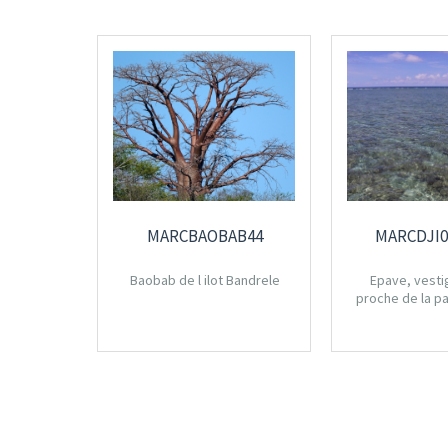
MARCBAOBAB44
MARCDJI0
Baobab de l ilot Bandrele
Epave, vesti
proche de la p