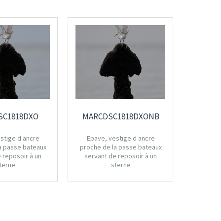
SC1818DXO
MARCDSC1818DXONB
MAR
stige d ancre
Epave, vestige d ancre
Epave,
a passe bateaux
proche de la passe bateaux
proche d
 reposoir à un
servant de reposoir à un
servant
terne
sterne