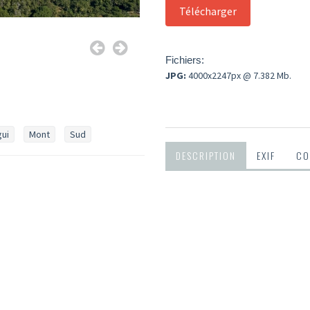
Fichiers:
JPG:
4000x2247px @ 7.382 Mb.
ui
Mont
Sud
DESCRIPTION
EXIF
CO