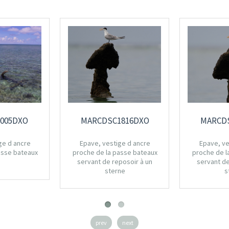
005DXO
MARCDSC1816DXO
MARCD
ge d ancre
Epave, vestige d ancre
Epave, ve
asse bateaux
proche de la passe bateaux
proche de l
servant de reposoir à un
servant de
sterne
s
prev
next