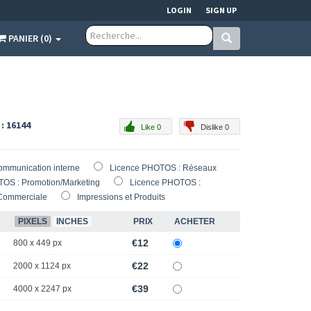
LOGIN
SIGN UP
PANIER (0)
 : 16144
Like 0
Dislike 0
ommunication interne
Licence PHOTOS : Réseaux
OS : Promotion/Marketing
Licence PHOTOS :
Commerciale
Impressions et Produits
PIXELS
INCHES
PRIX
ACHETER
€12
800 x 449 px
€22
2000 x 1124 px
€39
4000 x 2247 px